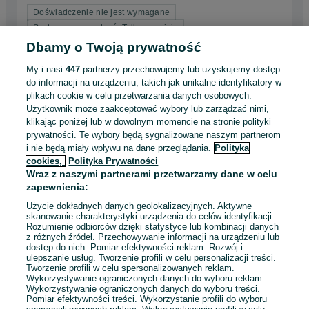
Doświadczenie nie jest wymagane
System wynagrodzeń: Tylko prowizja
Dyspozycyjność: Elastyczny czas pracy
Dbamy o Twoją prywatność
My i nasi
447
partnerzy przechowujemy lub uzyskujemy dostęp
Odświeżono dnia 06 sierpnia 2026
do informacji na urządzeniu, takich jak unikalne identyfikatory w
plikach cookie w celu przetwarzania danych osobowych.
Użytkownik może zaakceptować wybory lub zarządzać nimi,
Przedstawiciel Handlowy - Netia S.A.
klikając poniżej lub w dowolnym momencie na stronie polityki
Netia S.A.
prywatności. Te wybory będą sygnalizowane naszym partnerom
i nie będą miały wpływu na dane przeglądania.
Polityka
cookies,
Polityka Prywatności
Świebodzice
Pełny etat
Wraz z naszymi partnerami przetwarzamy dane w celu
Inny, Samozatrudnienie, Umowa zlecenie
zapewnienia:
Doświadczenie nie jest wymagane
Użycie dokładnych danych geolokalizacyjnych. Aktywne
skanowanie charakterystyki urządzenia do celów identyfikacji.
System wynagrodzeń: Tylko prowizja
Rozumienie odbiorców dzięki statystyce lub kombinacji danych
Dyspozycyjność: Elastyczny czas pracy
z różnych źródeł. Przechowywanie informacji na urządzeniu lub
dostęp do nich. Pomiar efektywności reklam. Rozwój i
Samochód służbowy: Tak
ulepszanie usług. Tworzenie profili w celu personalizacji treści.
Tworzenie profili w celu spersonalizowanych reklam.
Wykorzystywanie ograniczonych danych do wyboru reklam.
Odświeżono dnia 06 sierpnia 2026
Wykorzystywanie ograniczonych danych do wyboru treści.
Pomiar efektywności treści. Wykorzystanie profili do wyboru